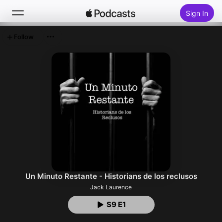
Sign In
Follow
Search
Home
New
Top Charts
Un Minuto Restante - Historians de los reclusos
Jack Laurence
S9 E1