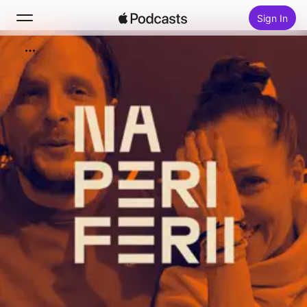
Sign In
Search
Home
New
Top Charts