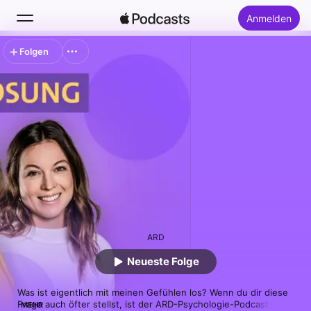
Anmelden
Folgen
Suchen
Startseite
Neu
Top-Charts
ARD
Neueste Folge
Was ist eigentlich mit meinen Gefühlen los? Wenn du dir diese 
Frage auch öfter stellst, ist der ARD-Psychologie-Podcast "Die 
MEHR