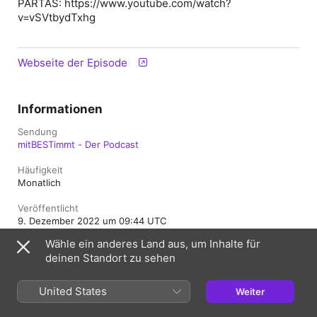
PARTAS: https://www.youtube.com/watch?
v=vSVtbydTxhg
Webseite der Episode
Informationen
Sendung
mitBESTimmt - Der Podcast
Häufigkeit
Monatlich
Veröffentlicht
9. Dezember 2022 um 09:44 UTC
Wähle ein anderes Land aus, um Inhalte für
Länge
deinen Standort zu sehen
36 Min.
Folge
United States
Weiter
6