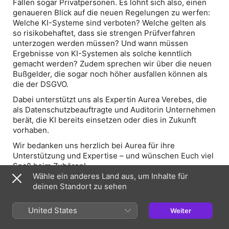
Fällen sogar Privatpersonen. Es lohnt sich also, einen
genaueren Blick auf die neuen Regelungen zu werfen:
Welche KI-Systeme sind verboten? Welche gelten als
so risikobehaftet, dass sie strengen Prüfverfahren
unterzogen werden müssen? Und wann müssen
Ergebnisse von KI-Systemen als solche kenntlich
gemacht werden? Zudem sprechen wir über die neuen
Bußgelder, die sogar noch höher ausfallen können als
die der DSGVO.
Dabei unterstützt uns als Expertin Aurea Verebes, die
als Datenschutzbeauftragte und Auditorin Unternehmen
berät, die KI bereits einsetzen oder dies in Zukunft
vorhaben.
Wir bedanken uns herzlich bei Aurea für ihre
Unterstützung und Expertise – und wünschen Euch viel
Spaß beim Zuhören!
Wähle ein anderes Land aus, um Inhalte für
Zeitmarken
deinen Standort zu sehen
00:00 – Vorstellung des Themas und unserer
Gästin.
United States
Weiter
05:00 – Wer ist von der KIVO betroffen?