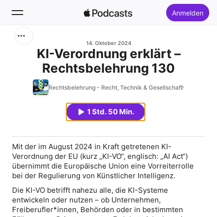
Anmelden
Suchen
14. Oktober 2024
KI-Verordnung erklärt –
Rechtsbelehrung 130
Startseite
Rechtsbelehrung - Recht, Technik & Gesellschaft
Neu
1 Std. 50 Min.
Top-Charts
Mit der im August 2024 in Kraft getretenen KI-
Verordnung der EU (kurz „KI-VO“, englisch: „AI Act“)
übernimmt die Europäische Union eine Vorreiterrolle
bei der Regulierung von Künstlicher Intelligenz.
Die KI-VO betrifft nahezu alle, die KI-Systeme
entwickeln oder nutzen – ob Unternehmen,
Freiberufler*innen, Behörden oder in bestimmten