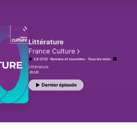
Littérature
France Culture
3,9 (213)
Romans et nouvelles
Tous les mois
Littérature 

PLUS
Vous aimez ce podcast ? Pour écouter tous les épisodes 
France
Dernier épisode