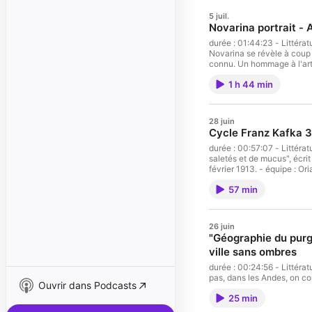
5 juil.
Novarina portrait - 
durée : 01:44:23 - Littérature - En un abécédaire aux quelques lettres manquantes, le dramaturge Valère
Novarina se révèle à coup 
connu. Un hommage à l'artiste, disparu en janvie
Sophie-Aude Picon, Céline Schaeffer Vous aimez ce podcast ? Pour écoute
1 h 44 min
rendez-vous sur Radio Fr
28 juin
Cycle Franz Kafka 3/
durée : 00:57:07 - Littérature - "Ce récit est sorti de moi comme une véritable délivrance couverte de
saletés et de mucus", écri
février 1913. - équipe : Oriane Delacroix, Caroline Ouazana Vous aimez ce podcast ? Pour écouter tous les
épisodes sans limite, ren
57 min
26 juin
"Géographie du purg
ville sans ombres
durée : 00:24:56 - Littérature - "Ici les arbres plantent leurs racines dans la mémoire des hommes. À chaque
pas, dans les Andes, on connaît à la fois l’
Ouvrir dans Podcasts
Chevrière Vous aimez ce podcast ? Pour écouter tous les épisodes sans limite, rendez-vous sur Radio
25 min
France