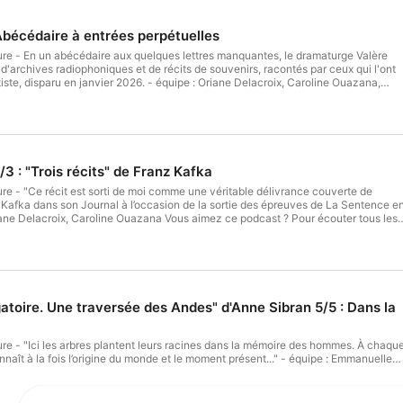
Abécédaire à entrées perpétuelles
d'archives radiophoniques et de récits de souvenirs, racontés par ceux qui l'ont
r 2026. - équipe : Oriane Delacroix, Caroline Ouazana,
r tous les épisodes sans limite,
ance
3 : "Trois récits" de Franz Kafka
t Kafka dans son Journal à l’occasion de la sortie des épreuves de La Sentence e
dez-vous sur Radio France
atoire. Une traversée des Andes" d'Anne Sibran 5/5 : Dans la
origine du monde et le moment présent..." - équipe : Emmanuelle