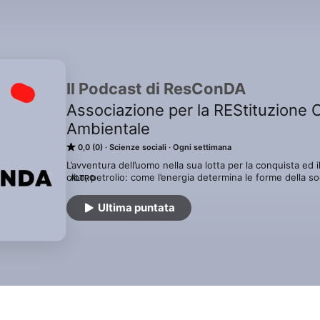
Il Podcast di ResConDA
Associazione per la REStituzione
Ambientale
0,0 (0)
Scienze sociali
Ogni settimana
L’avventura dell’uomo nella sua lotta per la conquista ed i
cibo, petrolio: come l’energia determina le forme della soci
ALTRO
da "La Crisi", di Marcello Corongiu, edizioni Amazon KDI.
Ultima puntata