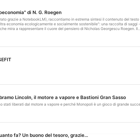
ioeconomia" di N. G. Roegen
ato grazie a NotebookLM), raccontiamo in estrema sintesi il contenuto del testo
tra economia ecologicamente e socialmente sostenibile": una raccolta di saggi 
 che mira a rappresentare il cuore del pensiero di Nicholas Georgescu Roegen. Il
 Boringhieri nel 2003, è disponibile sul sito web dell'editore.
SEFIT
Abramo Lincoln, il motore a vapore e Bastioni Gran Sasso
no stati liberati dal motore a vapore e perché Monopoli è un gioco di grande succe
 Quanto fa? Un buono del tesoro, grazie…