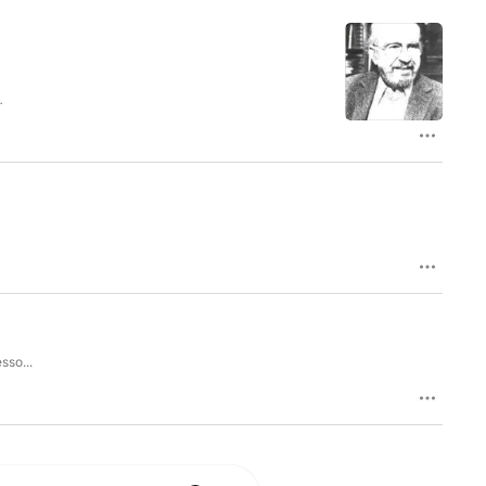
-
sso...