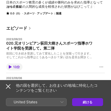
日本のスポーツ教育の多くが成績や勝利のみを求めた指導となって
おり子供達の人間的な成長を軽視された状態がはびこってます。こ
さらに見る
れを改善しない限りやがて子どもたちが大人になる頃日本全体が魅
0.0（0）
スポーツ
アップデート：隔週
力のない創造性にかけた国になっていきます。今この時にスポーツ
本来の意義を見直し指導方法や目的を改めて問うていきたいと思い
ます。 スポーツ指導ホワイト学院 https://white-gakuin.jp/
エピソード
2023/09/20
020.元オリンピアン荻田大樹さんスポーツ指導ホワ
イト学院を受講して。第二弾
前回に引き続き受講してみて変化したことを深堀って行きます。
そしてこれから指導はとうあるべきか？深い話を是非お聞きくだ
さい。 スポーツ指導ホワイト学院 https://white-gakuin.jp/
13分
2023/09/06
019.元オリンピアン荻田大樹さんスポーツ指導ホワ
他の国を選択して、お住まいの地域に特化したコ
イト学院受講して。
ンテンツをご覧ください
陸上棒高跳びの元オリンピック選手の荻田大樹さんは現在指導者
として活躍されておりさらなる指導の質の向上を求めてスポーツ
指導ホワイト学院を受けております。早速その変化を感じている
United States
続ける
部分を生で聞いてください。 スポーツ指導ホワイト学院
12分
https://white-gakuin.jp/