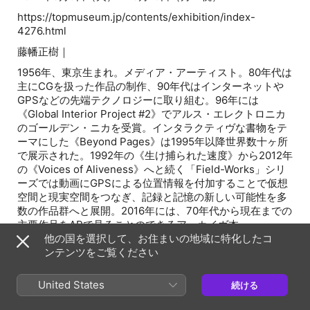
https://topmuseum.jp/contents/exhibition/index-
4276.html
藤幡正樹｜
1956年、東京生まれ。メディア・アーティスト。80年代は
主にCGを扱った作品の制作、90年代はインターネットや
GPSなどの先端テクノロジーに取り組む。96年には
《Global Interior Project #2》でアルス・エレクトロニカ
のゴールデン・ニカを受賞。インタラクティヴな書物をテ
ーマにした《Beyond Pages》は1995年以降世界数十ヶ所
で展示された。1992年の《生け捕られた速度》から2012年
の《Voices of Aliveness》へと続く「Field-Works」シリ
ーズでは動画にGPSによる位置情報を付加することで仮想
空間と現実空間をつなぎ、記録と記憶の新しい可能性を多
数の作品群へと展開。2016年には、70年代から現在までの
主要作品をARで見ることのできるアーカイヴ本
『anarchive #6 Masaki Fujihata』をフランスで出版。最新
他の国を選択して、お住まいの地域に特化したコ
プロジェクトは、残された写真を参照しつつその時代の
ンテンツをご覧ください
人々の営みをARを用いて現在に再現するもので、2018年
の香港での《BeHere HongKong》（企画：osage art
United States
続ける
foundation）に続いて、1942年に起きた日系人強制収容を
テーマとする《BeHere /1942》 が、2022年全米日系人博