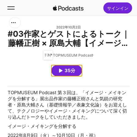
サインイン
検索
2022年10月2日
#03作家とゲストによるトーク｜
藤幡正樹 × 原島大輔【イメージ・
ホーム
メイキングを分解する】（前編）
TOPMUSEUM Podcast
新着おすすめ
Artist talk: Fujihata Masaki ×
Harashima
35分
トップランキング
Daisuke【Reinventing Image-
Making】Part 1
TOPMUSEUM Podcast 第３回は、「イメージ・メイキン
グを分解する」展出品作家の藤幡正樹さんと気鋭の研究
者・原島大輔さん（基礎情報学／表象文化論）をお迎えし
て、テクノロジーやイメージ・メイキングについて深く切
り込んだトークをしていただきました。
イメージ・メイキングを分解する
2022年8月9日（火）～10月10日（月・祝）