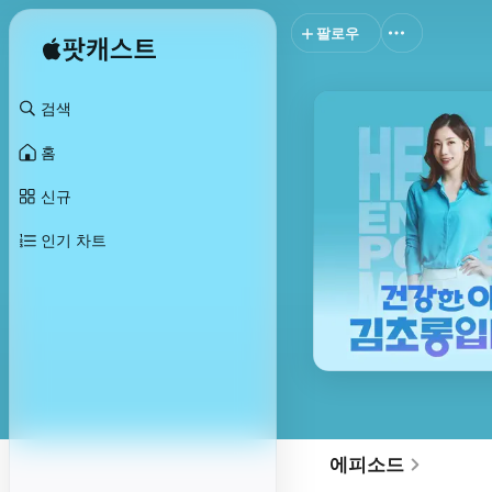
팔로우
검색
홈
신규
인기 차트
에피소드