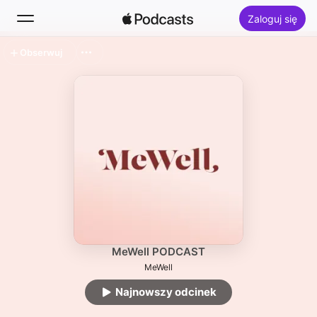
Zaloguj się
Obserwuj
Szukaj
Ekran główny
Nowości
Rankingi
MeWell PODCAST
MeWell
Najnowszy odcinek