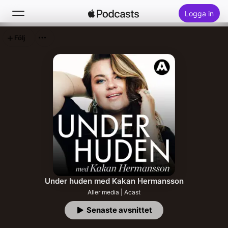
Logga in
Följ
Sök
Hem
Nytt
Topplistor
Under huden med Kakan Hermansson
Aller media | Acast
Senaste avsnittet