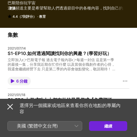
巴斯陪你玩宇宙

這個頻道主要是希望幫助人們透過節目中的各種內容，找到自己的興
更多
趣，並勇往直前的進行探索與試錯！
4.4（7則評分）
教育
集數
2021/07/14
S1-EP10.如何透過閱讀找到你的興趣？(學習好玩）
立即加入👉巴斯電子報 過去電子報內容👉每週一封信 這是第一季
的最後一集，分享我近期在忙些什麼 以及當個全職創作者的心得，
我還會繼續經營下去 只是第二季的內容會做點變化，敬請期待！ 文
字稿會放在我的網站：巴斯的書中黃金屋 追蹤IG：巴斯閱讀學習 合
作聯繫：bbbuzzj4@gmail.com
6 分鐘
2021/01/18
S1-EP9.七個成功人士都在做的早晨儀式【免費贈送
選擇另一個國家或地區來查看你所在地點的專屬內
行動筆記下載】(學習好玩）
容
📌行動筆記下載連結：http://bit.ly/morningbuzz07 在這個影片中
你會學到成功人士都在做的7個早晨儀式 幫助你能離他們能更進一
步，記得一定要看到最後喔！ 我還會提供給你我做的行動筆記讓你
美國 (繁體中文台灣)
繼續
下載回去 幫助你來規劃每一天並且記錄下來 如果你也想要擁有好
8 分鐘
的習慣，看完這個影片後 跟著執行持續行動一定就會有所改變！
我的Youtube頻道：巴斯學習 https://bit.ly/3qDkujB 我的官網：巴