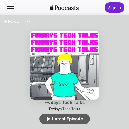
Sign In
Follow
Search
Home
New
Top Charts
Fwdays Tech Talks
Fwdays Tech Talks
Latest Episode