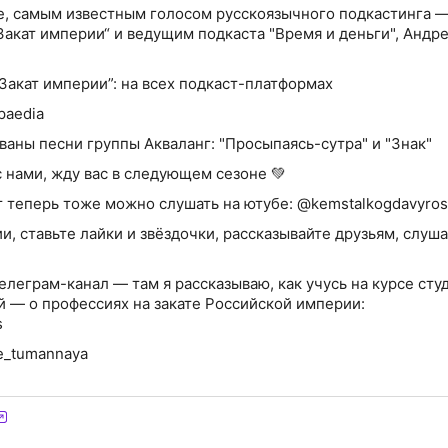
е, самым известным голосом русскоязычного подкастинга 
Закат империи“ и ведущим подкаста "Время и деньги", Андр
Закат империи”: на всех подкаст-платформах
paedia
ваны песни группы Акваланг: "Просыпаясь-сутра" и "Знак"
с нами, жду вас в следующем сезоне 💚
ст теперь тоже можно слушать на ютубе: @kemstalkogdavyros
, ставьте лайки и звёздочки, рассказывайте друзьям, слуш
телеграм-канал — там я рассказываю, как учусь на курсе сту
й — о профессиях на закате Российской империи:
s
e_tumannaya