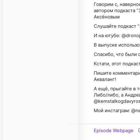
Говорим с, наверно
автором подкаста “
Слушайте подкаст “
И на ютубе: @drono
В выпуске использо
Спасибо, что были 
Кстати, этот подка
Пишите комментарии
А ещё, прыгайте в 
Либо/либо, а Андре
@kemstalkogdavyro
Мой инстаграм: @n
Episode Webpage