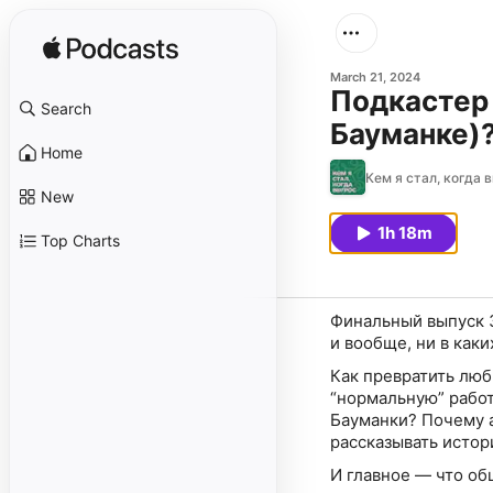
March 21, 2024
Подкастер 
Search
Бауманке)? 
Home
Кем я стал, когда 
New
1h 18m
Top Charts
Финальный выпуск 3
и вообще, ни в каки
Как превратить люб
“нормальную” работ
Бауманки? Почему а
рассказывать истор
И главное — что об