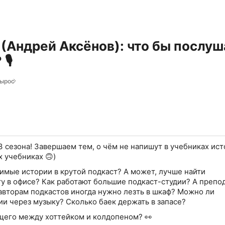
(Андрей Аксёнов): что бы послуша
🎙️
вырос
 сезона!
Завершаем тем, о чём не напишут в учебниках ист
х учебниках 🙃)
имые истории в крутой подкаст? А может, лучше найти
у в офисе? Как работают большие подкаст-студии? А препо
вторам подкастов иногда нужно лезть в шкаф? Можно ли
ии через музыку? Сколько баек держать в запасе?
щего между хоттейком и колдопеном? 👀