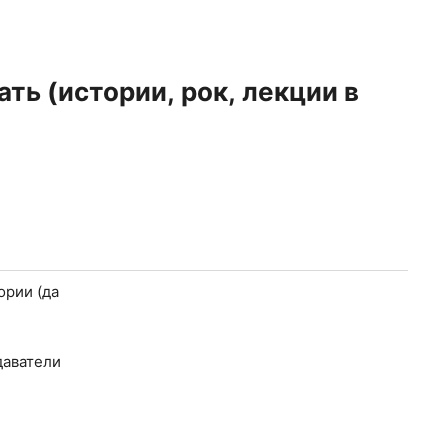
ть (истории, рок, лекции в
ории (да
даватели