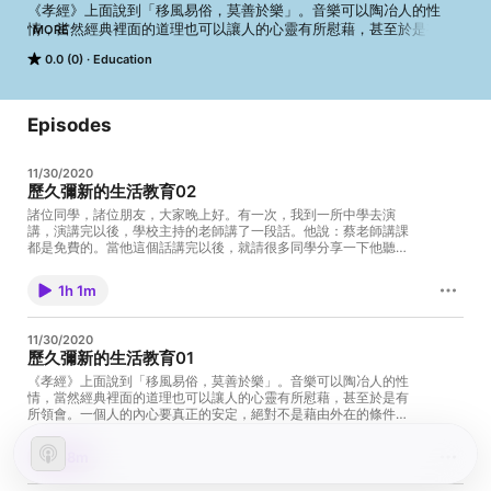
《孝經》上面說到「移風易俗，莫善於樂」。音樂可以陶冶人的性
情，當然經典裡面的道理也可以讓人的心靈有所慰藉，甚至於是有所
MORE
領會。一個人的內心要真正的安定，絕對不是藉由外在的條件來安
0.0 (0)
Education
定，最重要的是內心的明白，所謂「理得心安」。外在的東西是不可
能讓人的內心真正安定、安全、安樂。 

大自然是很好的老師，我們讀了那麼多書，假如不去融會貫通，不把
它跟生活結合，我們很難有喜悅，所謂夫子講第一句話「學而時習
Episodes
之，不亦說乎」。諸位同學，您現在讀書有沒有這種感覺？學而時習
之，怎麼樣？不亦苦乎！苦在哪裡？其實苦並不複雜，人的苦大半都
11/30/2020
是在「求不得」。苦不是外來的，是自己造成的。我們要明白這個真
歷久彌新的生活教育02
相，你才能真正找尋到快樂。 

諸位同學，諸位朋友，大家晚上好。有一次，我到一所中學去演
講，演講完以後，學校主持的老師講了一段話。他說：蔡老師講課
夫子的思想就在一個字，哪個字？以這個字為核心「仁」。這一個字
都是免費的。當他這個話講完以後，就請很多同學分享一下他聽完
是會意字，左邊一個「人」，右邊一個「二」，兩個人，哪兩個人？
課有什麼收穫。結果不止一個學生起來講話的時候，他說：當我聽
自己跟他人。這個字已經告訴我們想到自己就應該想到別人。 

到蔡老師講課是免費的，我很感動！他一邊講都快哽咽了。真的，
1h 1m
我從這裡去深刻感受到，年輕人的心其實是很單純又善良。但是我
節錄自 2005/9/23 歷久彌新的生活教育 【52-144-01】 

們這個社會又給了他什麼樣的印象？他的父母給他什麼印象？整體
社會每個人的行為又給了他一個什麼印象？他才一個初中生，他離
11/30/2020
Powered by Firstory Hosting
踏入社會最起碼還有七、八年以上的時間，在這七、八年以前，他
歷久彌新的生活教育01
就已經覺得很少有人做事是不求回饋，是希望服務社會。你看，他
都還沒步入社會，已經對這個社會有什麼感覺？唯利是圖！ 確
《孝經》上面說到「移風易俗，莫善於樂」。音樂可以陶冶人的性
實我常常問一個小學生的德行比較好，還是一個大學畢業生的德行
情，當然經典裡面的道理也可以讓人的心靈有所慰藉，甚至於是有
比較好？諸位同學，你們還懷疑嗎？誰比較好？諸位朋友要冷靜，
所領會。一個人的內心要真正的安定，絕對不是藉由外在的條件來
這個時代有一個現象特別嚴重，顛倒。以前的人人心厚道，當他覺
安定，最重要的是內心的明白，所謂「理得心安」。外在的東西是
得從他們家門口經過的行人很多，他們都會定一個時間煮好開水，
不可能讓人的內心真正安定、安全、安樂。 現在人常常想追求
58m
早上煮好，然後趕快放在門口，完全不求回饋請人家喝。而且在做
快樂。諸位同學，什麼是快樂？我們往往在談論很多的主題，我們
這一件事情的當下，有沒有想要回報？沒有。人心厚道，人情味特
並不一定很清楚明白它的意義所在。因為一個人要能明白、要能判