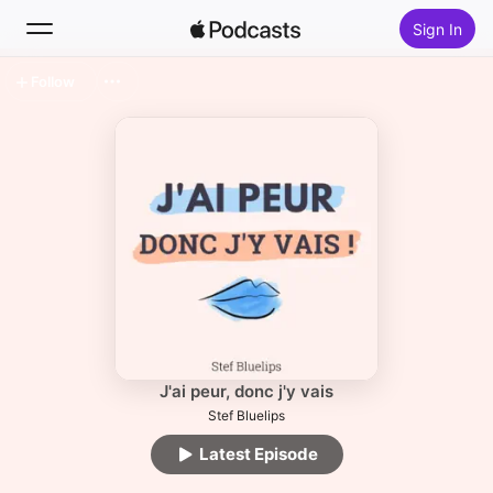
Sign In
Follow
Search
Home
New
Top Charts
J'ai peur, donc j'y vais
Stef Bluelips
Latest Episode