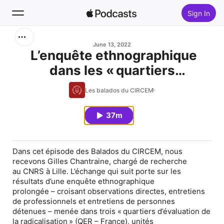
Sign In
Search
June 13, 2022
L’enquête ethnographique
dans les « quartiers
Home
d’évaluation de la
Les balados du CIRCEM
New
radicalisation » (QER) des
prisons françaises
37m
Top Charts
Dans cet épisode des Balados du CIRCEM, nous
recevons Gilles Chantraine, chargé de recherche
au CNRS à Lille. L’échange qui suit porte sur les
résultats d’une enquête ethnographique
prolongée – croisant observations directes, entretiens
de professionnels et entretiens de personnes
détenues – menée dans trois « quartiers d’évaluation de
la radicalisation » (QER – France), unités