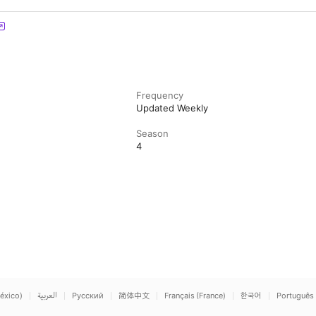
Frequency
Updated Weekly
Season
4
éxico)
العربية
Русский
简体中文
Français (France)
한국어
Português 