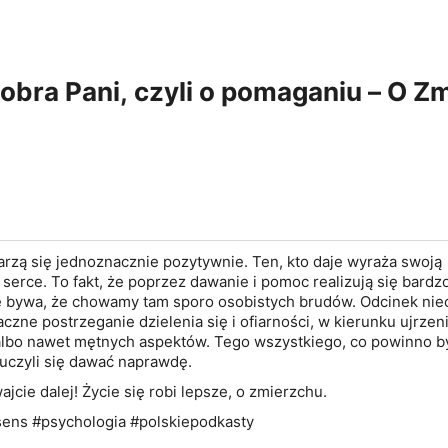
bra Pani, czyli o pomaganiu – O Z
rzą się jednoznacznie pozytywnie. Ten, kto daje wyraża swoją
 serce. To fakt, że poprzez dawanie i pomoc realizują się bardz
le bywa, że chowamy tam sporo osobistych brudów. Odcinek nie
czne postrzeganie dzielenia się i ofiarności, w kierunku ujrzeni
lbo nawet mętnych aspektów. Tego wszystkiego, co powinno b
czyli się dawać naprawdę.
ajcie dalej! Życie się robi lepsze, o zmierzchu.
ens #psychologia #polskiepodkasty