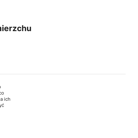
mierzchu
o
co
a ich
yć