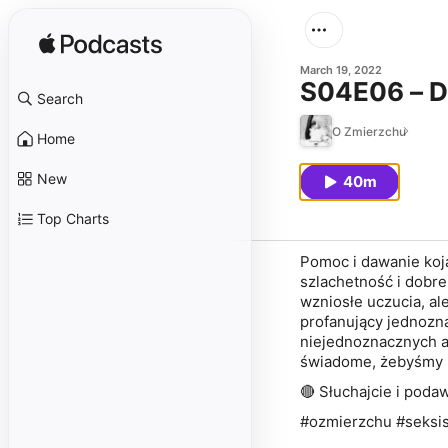
March 19, 2022
S04E06 – Do
Search
O Zmierzchu
Home
New
40m
Top Charts
Pomoc i dawanie koja
szlachetność i dobre
wzniosłe uczucia, a
profanujący jednozna
niejednoznacznych a
świadome, żebyśmy u
🔴 Słuchajcie i podaw
#ozmierzchu #seksis