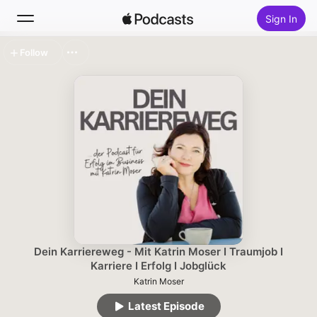
Sign In
Follow
Search
Home
New
Top Charts
Dein Karriereweg - Mit Katrin Moser I Traumjob I
Karriere I Erfolg I Jobglück
Katrin Moser
Latest Episode