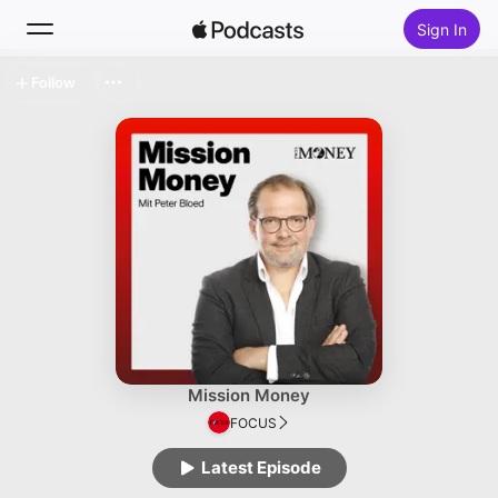
Sign In
Follow
Search
Home
New
Top Charts
Mission Money
FOCUS
Latest Episode