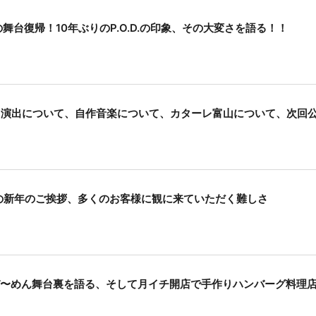
ぶりの舞台復帰！10年ぶりのP.O.D.の印象、その大変さを語る！！
清美から演出について、自作音楽について、カターレ富山について、次回
東延嘉の新年のご挨拶、多くのお客様に観に来ていただく難しさ
３号がび〜めん舞台裏を語る、そして月イチ開店で手作りハンバーグ料理