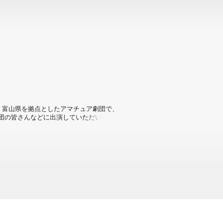
です。富山県を拠点としたアマチュア劇団で、
団の皆さんなどに出演していただいて、オ
ていただいております。是非、お楽しみ下