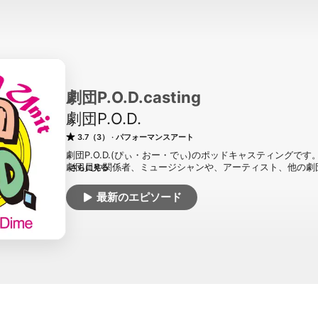
劇団P.O.D.casting
劇団P.O.D.
3.7（3）
パフォーマンスアート
劇団P.O.D.(ぴぃ・おー・でぃ)のポッドキャスティング
劇団員や関係者、ミュージシャンや、アーティスト、他の劇
さらに見る
リジナル劇中音楽や富山弁を交えながら、色んなお話をさせ
さい。
最新のエピソード