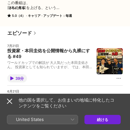
この番組は、

日本の年収を上げる、という

さらに見る
ビジョンを掲げている株式会社Seraが、

5.0（4）
キャリア
アップデート：毎週
「ちょっとした時間に楽しく聴ける」

「聞いた人が年収を上げられるようになる」

をモットーに、

年収に関する様々な疑問に答えていく番組です。

エピソード
ホスト：加世田敏宏（かせだとしひろ・株式会社Sera 代表） 
7月21日
@toshi_kaseda

投資家・本田圭佑を公開情報から丸裸にす
パーソナリティ： 吉田寛（よしだかん） @tanookin

る #49
感想・コメントもお待ちしております！

ワールドカップでの解説が 大人気だった本田圭佑さ
ん。 投資家としても知られていますが、 では、本田さ
んがどんな投資をしていて いったいどれだけ利益を上
#ねんらじ でツイート（ポスト）してください！
げているのか？ 本田さんのことが大好きなCTO吉田さ
39分
んが、 VCファイナンス・ エクイティファイナンスの
解説回の前編として 投資家・本田圭佑を解説します。
コンテンツ： 1. 投資家ケイスケホンダは何に投資して
6月21日
きたのか 2. 投資家ケイスケホンダはサッカー選手ケイ
日本のフィジカルAI、公平に見て分かった
スケホンダよりイケイケドンドンなのか ＊＊＊＊＊＊
他の国を選択して、お住まいの地域に特化したコ
３つの勝ち筋 #48
＊＊＊＊＊＊＊＊＊ 日本の年収を上げるラジオは、 日
ンテンツをご覧ください
本の年収を上げるという ビジョンを掲げている株式会
「フィジカルAIで ものづくり大国日本が復権する！」
社Seraが、 「ちょっとした時間に楽しく聴ける」
と 盛り上がっている最近の状況に 冷静に見るべきと感
「聞いた人が年収を上げられるようになる」 をモット
じるCTO吉田さん。 今の日本の状況を深く理解するに
United States
ーに、 年収に関する様々な疑問に答えていく番組で
続ける
は、 なんと元素表が必要とのことですが、、。 下記の
す。 ※基本的には火曜日配信です！ ※SNSで感想ツイ
52分
章立てで 日本とヒューマノイドロボット、 フィジカル
ートやふつおたポストをする場合は、 ハッシュタグ#
AIの関係を解説します。 1. フィジカルAIでの日本の現