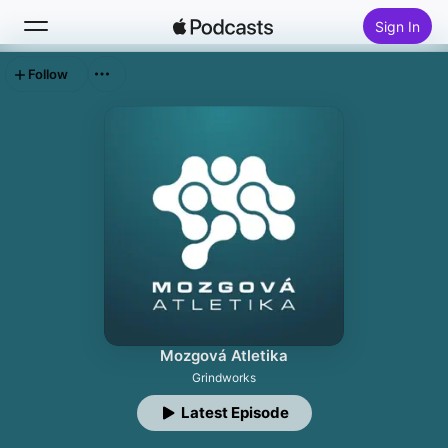
Sign In
Follow
Search
Home
New
Top Charts
Mozgová Atletika
Grindworks
Latest Episode