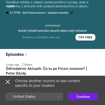
Geniálne rečičky z oblasti osobnostného rozvoja, vedy a 
myšlienky z dobrých kníh podané jednoduchou a rádoby 
MORE
vtipnou formou by Denis a Patrik Kováč.
4.7 (770)
Self-Improvement
Updated weekly
DOPAMINIUM
Každý týždeň epizóda navyše alebo celý rozhovor
TRY FREE
€6,99/mo or €59,99/yr after trial
Episodes
3 days ago
·
Video
Šéfredaktor Aktualít: Čo tu po Ficovi zostane? |
Peter Bárdy
🇷🇺 Ficova vláda robí všetko preto, aby sa Slovensko stalo
Choose another country to see content
„sovietskou republikou s eurom“. 🏚️ Fico vládne bezmála
specific to your location
polovicu času socializmu. Čo po jeho vládach zostalo ? 📚 Päť
kníh o Ficovi, Matovičovi, Čaputovej a Radičovej. Ako tieto štyri
51min
osobnosti zmenili Slovensko aj slovenskú politiku? 🕯️ Deň
vraždy Jána Kuciaka a Martiny Kušnírovej bol pre Bárdyho
United States
Continue
najťažším momentom vo vzťahu k Ficovi. 🗳️ Korčok ako
4 days ago • Subscribers Only
„kandidát vojny“, antikampaň proti Čaputovej a voľby, ktoré