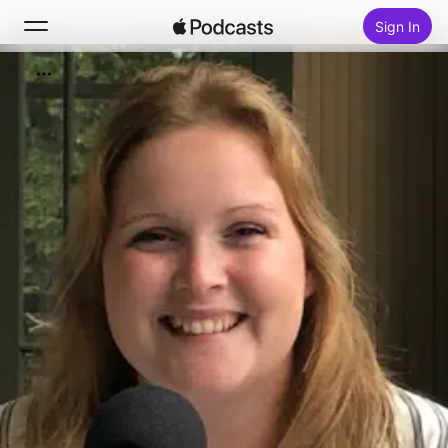
Sign In
Search
Home
New
Top Charts