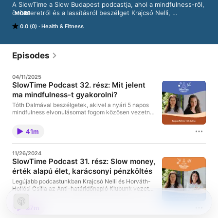
A SlowTime a Slow Budapest podcastja, ahol a mindfulness-ről, 
önismeretről és a lassításról beszélget Krajcsó Nelli, 
MORE
mindfulness meditációs tréner, a Slow Budapest vezetője.
0.0 (0)
Health & Fitness
Episodes
04/11/2025
SlowTime Podcast 32. rész: Mit jelent
ma mindfulness-t gyakorolni?
Tóth Dalmával beszélgetek, akivel a nyári 5 napos
mindfulness elvonulásomat fogom közösen vezetni.
Dalmával 3 éve beszélgettünk a SlowTime
Podcastban utoljára, így ebben a részben az elmúlt
41m
időszak és a meditációs gyakorlásunk változásáról
és a mindfulness-hez való hozzáállásunkról is lesz
szó.
11/26/2024
SlowTime Podcast 31. rész: Slow money,
érték alapú élet, karácsonyi pénzköltés
Legújabb podcastunkban Krajcsó Nelli és Horváth-
Hollósi Csilla az Anti-határidőnapló Klubunk vezetői
beszélgetnek a Klub lezárásáról, a karácsonyi
túlzásokról és a lassú pénz mozgalomról. A
37m
beszélgetésben szó lesz a Klub decemberi
programjairól is.