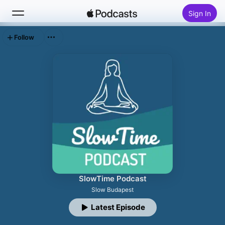
Sign In
Follow
Search
Home
New
Top Charts
SlowTime Podcast
Slow Budapest
Latest Episode