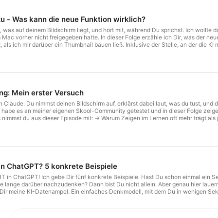
zu - Was kann die neue Funktion wirklich?
d hört mit, während Du sprichst. Ich wollte das in meiner Techniksprechstunde zeigen und es ging nicht, weil
as der neue Sprachchat in ChatGPT Work kann, was Du dafür freigeben
mente beschrieben hat, die in meinem Entwurf gar nicht
alles, was nur dir gehört. Gelb fängt beim Kundenkontext an. Rot ist, wenn Menschen im
: 🤘Wie
lzugriff keine gute Idee ist 🤘Welche Einstellungen Du aktivieren
ing: Mein erster Versuch
practitioner-ausbildung/ 📙 Interaktives Lernb
in Claude: Du nimmst deinen Bildschirm auf, erklärst dabei laut, was du tust, und
icht gelesen habe → Der Unterschied zwischen einem Skill, den du selbst schreibst, und einem aufgenommenen.
ie Regel, nach der du entscheidest: Gibt es einen Connector, nimm den Connector. Aufnehmen lohnt sich
atureingaben und deine Stimme. Und die Sternchen im Passwortfeld schützen dich nicht → Warum ich zwei Mit
 Seminarnachbereitung bis zum Umbenennen von Dateien, und was bei mir
eine gesonderten Aufbewahrungsregeln, ein AVV existiert erst ab dem
in ChatGPT? 5 konkrete Beispiele
größere Frage: Was gibst du ab und was bleibt bewusst bei dir Der Satz, der für mich alles
rsetzt das Tippen. Mein Tipp zum Schluss: Bevor du das erste Mal aufnimmst, mach einen Trockenlauf. Nimm ein
 konkrete Beispiele. Hast Du schon einmal ein Seminartranskript, einen Evaluationsbogen oder Coaching-Notizen
 dir selbst auf und schau dir an, was auf deinem Bildschirm alles zu sehen ist. Auf die
 lange darüber nachzudenken? Dann bist Du nicht allein. Aber genau hier lauern D
utz sage, ist Einordnung aus meiner Praxis. Bis demnächst in Deinem Ohr, Mareike 🎬 Das Video zur Folge auf YouTube:
 Dir meine KI-Datenampel. Ein einfaches Denkmodell, mit dem Du in wenigen Sek
oner-ausbildung/ 📙
lltest und welche dort grundsätzlich nichts verloren haben. Außerdem sprechen wir über ganz konkrete Beispiele aus dem
 Mythen rund um Inkognito-Modus und Training auf und klären, warum auch ein ei
u beim