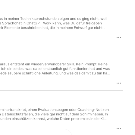
uch: Mit KI lernen, ohne den Kopf abzugeben 👉 https://sandramareikelang.de/mit-ki-lernen/
 daraus entsteht ein wiederverwendbarer Skill. Kein Prompt, keine
gliedernamen im Video
 Ränder achtest du sonst nämlich nicht. Ich bin keine
atenschutzfallen, die viele gar nicht auf dem Schirm haben. In
unden einschätzen kannst, welche Daten problemlos in die KI
Interaktives Lernbuch: Mit KI lernen, ohne den Kopf abzugeben: https://sandramareikelang.de/mit-ki-lernen/ 🌐 sandramareikelang.de
gener Server nicht automatisch alle Datenschutzprobleme löst.