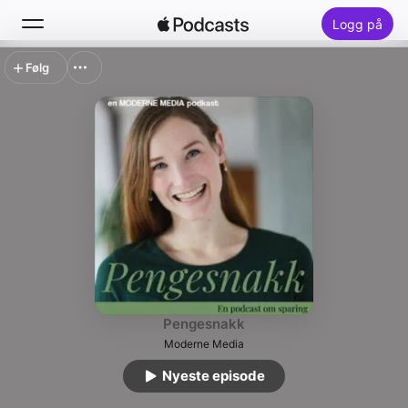
Logg på
Følg
Søk
Hjem
Nytt
Lister
Pengesnakk
Moderne Media
Nyeste episode