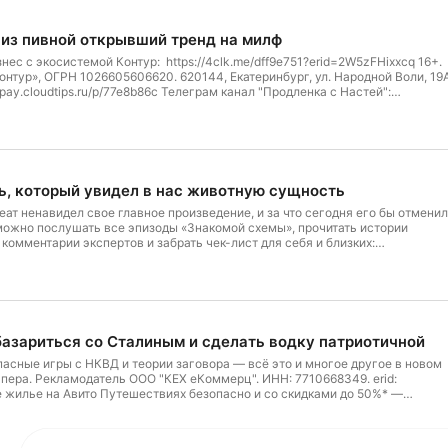
 из пивной открывший тренд на милф
ес с экосистемой Контур: https://4clk.me/dff9e751?erid=2W5zFHixxcq 16+.
нтур», ОГРН 1026605606620. 620144, Екатеринбург, ул. Народной Воли, 19А
/pay.cloudtips.ru/p/77e8b86c Телеграм канал "Продленка с Настей":
елеграмм канал "Баббл-GYM": https://t.me/babblegym7 Площадки с
 Бонусные выпуски на Boosty: https://boosty.to/litershark Для тех, у кого
л бонусники в телеге: https://paywall.pw/vexpqqd2vpd0 Настина инста:
m/burdinana
ь, который увидел в нас животную сущность
еат ненавидел свое главное произведение, и за что сегодня его бы отмени
 можно послушать все эпизоды «Знакомой схемы», прочитать истории
комментарии экспертов и забрать чек-лист для себя и близких:
ma Предыдущий выпуск метаподкаста про мошенников ищите в подкасте
tps://podcast.ru/e/W2HGD4PwcY Следующий выпуск ждите в подкасте «Буде
u/1779733993 Реклама. ПАО «Совкомбанк», ИНН 4401116480. erid:
вые : https://pay.cloudtips.ru/p/77e8b86c Телеграм канал "Продленка с
urdinan Телеграмм канал "Баббл-GYM" https://t.me/babblegym7 Площадки с
: Бонусные выпуски на Boosty: https://boosty.to/litershark Бонусные
азариться со Сталиным и сделать водку патриотичной
.com/litershark Бонусные выпуски на soundstream:
a/playlist/akuly-pera Для тех, у кого зарубежная карта: Пейвол бонусники в
асные игры с НКВД и теории заговора — всё это и многое другое в новом
pw/vexpqqd2vpd0 Настина инста: https://www.instagram.com/burdinana
пера. Рекламодатель ООО "КЕХ еКоммерц". ИНН: 7710668349. erid:
 жилье на Авито Путешествиях безопасно и со скидками до 50%* —
 Дополнительная скидка 10% по промокоду АКУЛЫ без ограничений. *На Авит
ользователями. Скидки — от них, не во всех объявлениях. 12+ **Промокод
один раз до 31.12.26 на Авито при бронировании квартиры или дома. Не