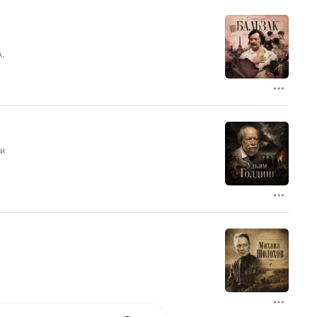
.
ли
т
о