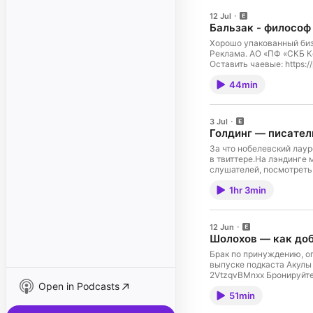
12 Jul
Бальзак - философ
Хорошо упакованный бизн
Реклама. АО «ПФ «СКБ Ко
Оставить чаевые: https:/
https://t.me/burdinan Т
44min
эксклюзивными выпусками:
зарубежная карта: Пейво
https://www.instagram.co
3 Jul
Голдинг — писател
За что нобелевский лаур
в твиттере.На лэндинге
слушателей, посмотреть 
https://tolk.earth/sche
1hr 3min
«Мужчина, вы куда?»: ht
толк»: https://podcast.r
2SDnjdLdgw4 Оставить чае
Настей": https://t.me/b
12 Jun
эксклюзивными выпусками
Шолохов — как доб
выпуски в VK: https://vk
https://soundstream.medi
Брак по принуждению, оп
телеге: https://paywall.
выпуске подкаста Акулы 
2VtzqvBMnxx Бронируйте
Open in Podcasts
https://bit.ly/4vGweCR.
51min
сделки проходят между п
может быть использован 