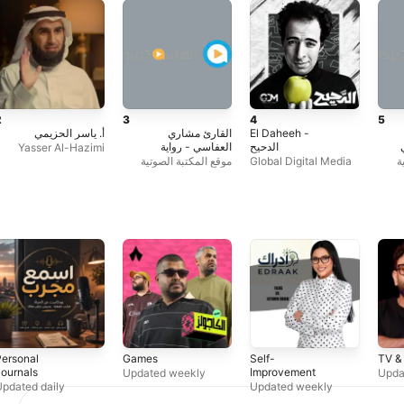
2
3
4
5
أ. ياسر الحزيمي
القارئ مشاري
El Daheeh -
الدحيح
العفاسي - رواية
Yasser Al-Hazimi
حفص عن عاصم -
موقع المكتبة الصوتية
Global Digital Media
ة
Mishary Alafasi -
للقرآن الكريم
Rewayat Hafs A'n
Assem |
ersonal
Games
Self-
TV &
ournals
Improvement
Updated weekly
Upda
pdated daily
Updated weekly