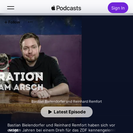
Sign In
Follow
Search
Home
New
Top Charts
Bastian Bielendorfer und Reinhard Remfort
Latest Episode
Bastian Bielendorfer und Reinhard Remfort haben sich vor 
einigen Jahren bei einem Dreh für das ZDF kennengelernt und 
MORE