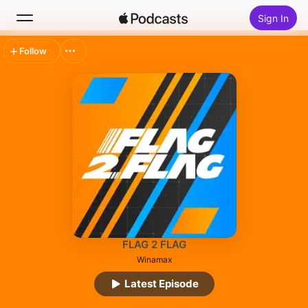
Sign In
Follow
Search
Home
New
Top Charts
FLAG 2 FLAG
Winamax
Latest Episode