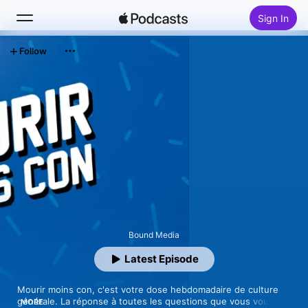
Sign In
Follow
Search
Home
New
Top Charts
Bound Media
Latest Episode
Mourir moins con, c'est votre dose hebdomadaire de culture 
générale. La réponse à toutes les questions que vous vous 
MORE