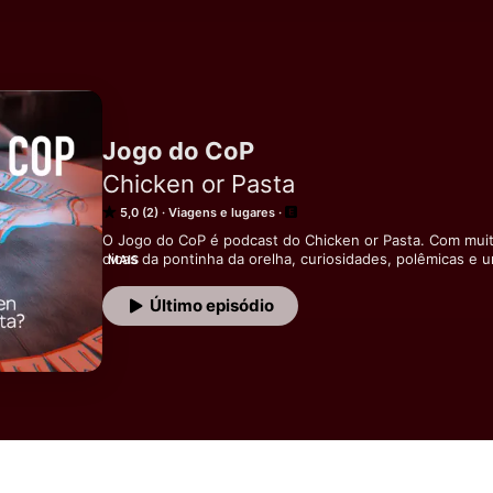
Jogo do CoP
Chicken or Pasta
5,0 (2)
Viagens e lugares
O Jogo do CoP é podcast do Chicken or Pasta. Com muit
dicas da pontinha da orelha, curiosidades, polêmicas e 
MAIS
de ferro. Ouça o Jogo do CoP no Spotify, Soundcloud, Go
PodBeam e mais um monte de plataformas. Para mais inf
Último episódio
nos podcasts, acessa https://chickenorpasta.com.br/cate
@chickenorpastasir