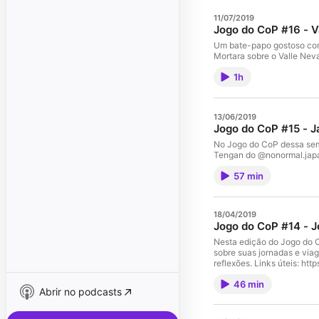
11/07/2019
Jogo do CoP #16 - V
Um bate-papo gostoso com 
Mortara sobre o Valle Nev
1h
13/06/2019
Jogo do CoP #15 - 
No Jogo do CoP dessa sem
Tengan do @nonormal.jap
57 min
18/04/2019
Jogo do CoP #14 - 
Nesta edição do Jogo do 
sobre suas jornadas e via
reflexões. Links úteis: h
conhecimento
46 min
Abrir no podcasts