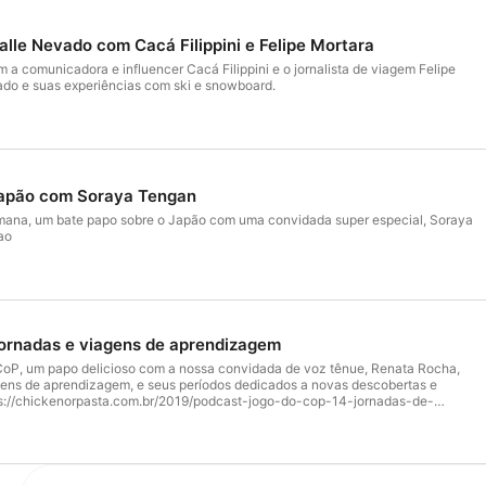
alle Nevado com Cacá Filippini e Felipe Mortara
a comunicadora e influencer Cacá Filippini e o jornalista de viagem Felipe
ado e suas experiências com ski e snowboard.
Japão com Soraya Tengan
ana, um bate papo sobre o Japão com uma convidada super especial, Soraya
ao
Jornadas e viagens de aprendizagem
CoP, um papo delicioso com a nossa convidada de voz tênue, Renata Rocha,
gens de aprendizagem, e seus períodos dedicados a novas descobertas e
ttps://chickenorpasta.com.br/2019/podcast-jogo-do-cop-14-jornadas-de-