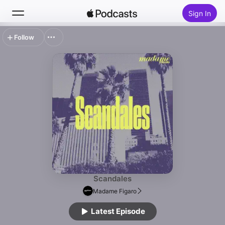
Sign In
Follow
Search
Home
New
Top Charts
Scandales
Madame Figaro
Latest Episode