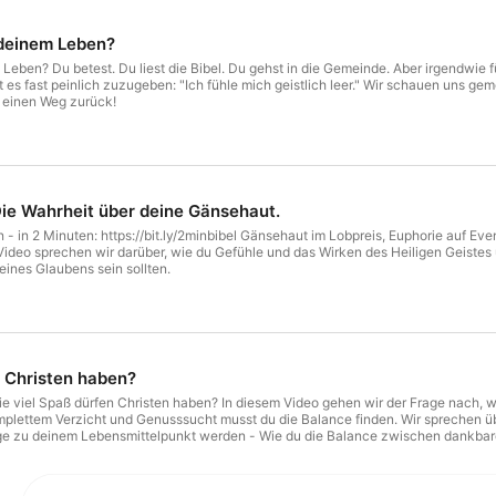
 deinem Leben?
 Leben? Du betest. Du liest die Bibel. Du gehst in die Gemeinde. Aber irgendwie fü
t es fast peinlich zuzugeben: "Ich fühle mich geistlich leer." Wir schauen uns 
bt einen Weg zurück!
Die Wahrheit über deine Gänsehaut.
 - in 2 Minuten: https://bit.ly/2minbibel Gänsehaut im Lobpreis, Euphorie auf Event
 Video sprechen wir darüber, wie du Gefühle und das Wirken des Heiligen Geistes
eines Glaubens sein sollten.
 Christen haben?
 wie viel Spaß dürfen Christen haben? In diesem Video gehen wir der Frage nach, 
mplettem Verzicht und Genusssucht musst du die Balance finden. Wir sprechen üb
ge zu deinem Lebensmittelpunkt werden - Wie du die Balance zwischen dankbarem
izeit, Hobbys und weltlichen Vergnügungen umgehen kannst Viel Spaß beim Video