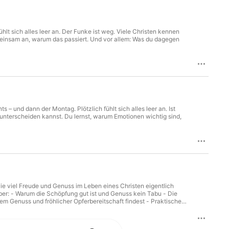
hlt sich alles leer an. Der Funke ist weg. Viele Christen kennen
gemeinsam an, warum das passiert. Und vor allem: Was du dagegen
s – und dann der Montag. Plötzlich fühlt sich alles leer an. Ist
 unterscheiden kannst. Du lernst, warum Emotionen wichtig sind,
wie viel Freude und Genuss im Leben eines Christen eigentlich
er: - Warum die Schöpfung gut ist und Genuss kein Tabu - Die
 Genuss und fröhlicher Opferbereitschaft findest - Praktische
! Dein Natha & Chris