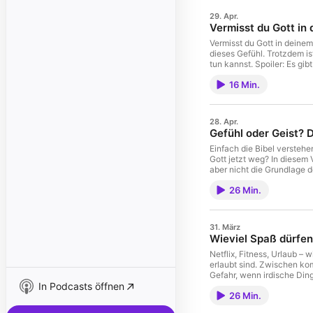
29. Apr.
Vermisst du Gott in
Vermisst du Gott in deinem
dieses Gefühl. Trotzdem is
tun kannst. Spoiler: Es gi
16 Min.
28. Apr.
Gefühl oder Geist? 
Einfach die Bibel verstehen
Gott jetzt weg? In diesem
aber nicht die Grundlage d
26 Min.
31. März
Wieviel Spaß dürfen
Netflix, Fitness, Urlaub –
erlaubt sind. Zwischen ko
Gefahr, wenn irdische Din
In Podcasts öffnen
Einblicke, wie du mit Fre
26 Min.