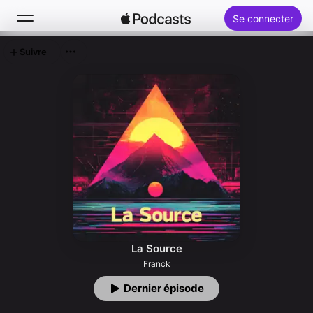
Se connecter
Suivre
Rechercher
Accueil
Nouveautés
Classements
La Source
Franck
Dernier épisode