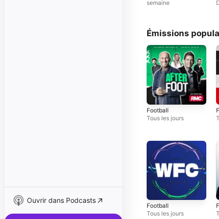
semaine
D
Émissions popula
Football
F
Tous les jours
T
Ouvrir dans Podcasts
Football
F
Tous les jours
T