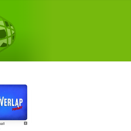
all
Football
Football
h
Chaque semaine
Deux fois par