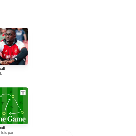
semaine
all
Football
Football
l.
Chaque semaine
Chaque semaine
all
Football
fois par
Deux fois par