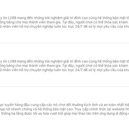
 tín LV88 mang đến những trải nghiệm giải trí đỉnh cao cùng hệ thống bảo mật tối
ng bằng cho mọi thành viên tham gia. Tại đây, người chơi có thể thỏa sức khám 
gũ nhân viên hỗ trợ chuyên nghiệp luôn túc trực 24/7 để xử lý mọi yêu cầu của 
h tài chính trở nên an toàn và tiện lợi hơn bao giờ hết. LV88 không ngừng cải ti
nh thương hiệu dẫn đầu, chúng tôi luôn ưu tiên lợi ích và sự an toàn của người d
Hưng, Tân Hưng, Hồ Chí Minh, VietnamPhone: 0983512746Email: contact@lv88be
ro247
 tín LV88 mang đến những trải nghiệm giải trí đỉnh cao cùng hệ thống bảo mật tối
ng bằng cho mọi thành viên tham gia. Tại đây, người chơi có thể thỏa sức khám 
gũ nhân viên hỗ trợ chuyên nghiệp luôn túc trực 24/7 để xử lý mọi yêu cầu của 
h tài chính trở nên an toàn và tiện lợi hơn bao giờ hết. LV88 không ngừng cải ti
nh thương hiệu dẫn đầu, chúng tôi luôn ưu tiên lợi ích và sự an toàn của người d
Hưng, Tân Hưng, Hồ Chí Minh, VietnamPhone: 0983512746Email: contact@lv88be
ro247
 trực tuyến hàng đầu cung cấp các trò chơi đổi thưởng kịch tính và an toàn nhất 
ạp rút nhanh chóng và hệ thống bảo mật cao. Truy cập chính thức tại website htt
ệ thống hạ tầng được tối ưu hóa vượt trội giúp mọi thao tác trên ứng dụng di độn
 thể thao đến các sòng bài trực tuyến đẳng cấp quốc tế. Đội ngũ chăm sóc khác
 liên lạc trực tiếp. Các chương trình khuyến mãi và ưu đãi độc quyền liên tục đư
 yếu tố cốt lõi giúp nhà cái khẳng định vị thế vững chắc trong lòng game thủ. 