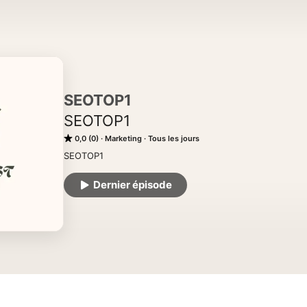
SEOTOP1
SEOTOP1
0,0 (0)
Marketing
Tous les jours
SEOTOP1
Dernier épisode