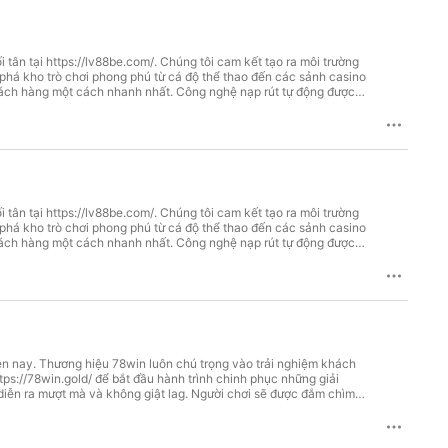
 tân tại https://lv88be.com/. Chúng tôi cam kết tạo ra môi trường
phá kho trò chơi phong phú từ cá độ thể thao đến các sảnh casino
khách hàng một cách nhanh nhất. Công nghệ nạp rút tự động được
ến hạ tầng kỹ thuật để đảm bảo đường truyền ổn định và mượt mà
ùng.Website: https://lv88be.com/Địa chỉ: 1469 Đường Nguyễn Văn
.com#LV88 #giaitrionline #naprut #baomat #casinotructuyen
 tân tại https://lv88be.com/. Chúng tôi cam kết tạo ra môi trường
phá kho trò chơi phong phú từ cá độ thể thao đến các sảnh casino
khách hàng một cách nhanh nhất. Công nghệ nạp rút tự động được
ến hạ tầng kỹ thuật để đảm bảo đường truyền ổn định và mượt mà
ùng.Website: https://lv88be.com/Địa chỉ: 1469 Đường Nguyễn Văn
.com#LV88 #giaitrionline #naprut #baomat #casinotructuyen
hiện nay. Thương hiệu 78win luôn chú trọng vào trải nghiệm khách
ps://78win.gold/ để bắt đầu hành trình chinh phục những giải
g diễn ra mượt mà và không giật lag. Người chơi sẽ được đắm chìm
h hàng chuyên nghiệp luôn sẵn sàng hỗ trợ người dùng mọi lúc
ợc cập nhật nhằm mang lại lợi ích cao nhất cho thành viên. Tính
Hãy đăng ký ngay hôm nay để không bỏ lỡ cơ hội tham gia vào cộng