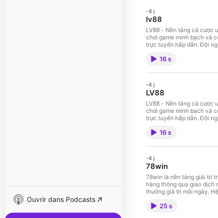
-4 j
lv88
LV88 - Nền tảng cá cược uy
chơi game minh bạch và cô
trực tuyến hấp dẫn. Đội n
tích hợp giúp các giao dịc
16 s
nhất. Với tầm nhìn trở thà
Linh, Khu đô thị Phú Mỹ 
#slotgame #thethao #hot
-4 j
LV88
LV88 - Nền tảng cá cược uy
chơi game minh bạch và cô
trực tuyến hấp dẫn. Đội n
tích hợp giúp các giao dịc
16 s
nhất. Với tầm nhìn trở thà
Linh, Khu đô thị Phú Mỹ 
#slotgame #thethao #hot
-4 j
78win
78win là nền tảng giải trí
hàng thông qua giao dịch n
thưởng giá trị mỗi ngày. H
Ouvrir dans Podcasts
trong kho game đa dạng từ
25 s
mọi nơi thông qua các kênh
minh bạch và công bằng là