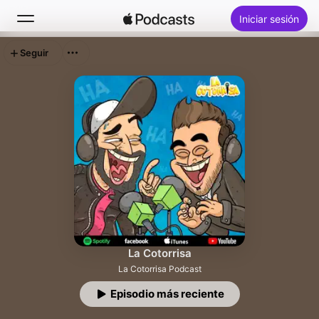
Iniciar sesión
Seguir
Buscar
Inicio
Novedades
Lo más escuchado
La Cotorrisa
La Cotorrisa Podcast
Episodio más reciente