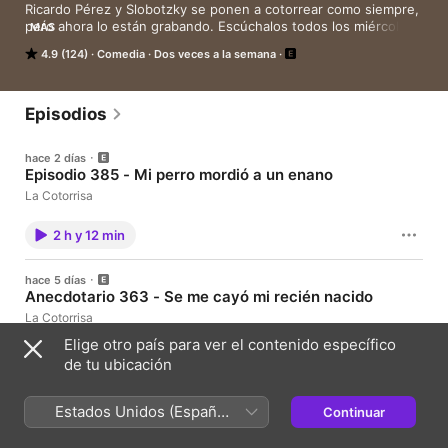
Ricardo Pérez y Slobotzky se ponen a cotorrear como siempre, 
pero ahora lo están grabando. Escúchalos todos los miércoles 
MÁS
hablando de noticias extrañas, datos curiosos, anécdotas 
4.9 (124)
Comedia
Dos veces a la semana
hilarantes y aliviana el ombligo de la semana. Nuevo episodio 
todos los miércoles y domingo
Episodios
hace 2 días
Episodio 385 - Mi perro mordió a un enano
La Cotorrisa
2 h y 12 min
hace 5 días
Anecdotario 363 - Se me cayó mi recién nacido
La Cotorrisa
Elige otro país para ver el contenido específico
1 h 41 min
de tu ubicación
30 jul.
Estados Unidos (Español
Continuar
Episodio 384 - Beto se tatuó el NEPE
México)
La Cotorrisa