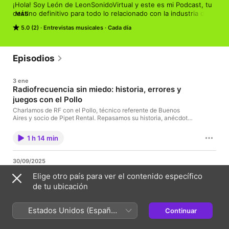
¡Hola! Soy León de LeonSonidoVirtual y este es mi Podcast, tu 
destino definitivo para todo lo relacionado con la industria del 
MÁS
audio en vivo. Aquí encontrarás una amplia variedad de 
5.0 (2)
Entrevistas musicales
Cada día
contenido diseñado para ayudarte a mejorar tus habilidades y 
conocimientos en el campo del sonido en vivo.
Episodios
3 ene
Radiofrecuencia sin miedo: historia, errores y
juegos con el Pollo
Charlamos de RF con el Pollo, técnico referente de Buenos
Aires y socio de Pipet Rental. Repasamos su historia, anécdotas
reales de gira, ping pong de preguntas y juegos para poner a
prueba el oído y la experiencia. Radiofrecuencia explicada sin
1 h 14 min
humo y con humor.🎧¿Querés más herramientas, cursos y
recursos de audio en vivo?Todo lo que hago está en mi web 👉
https://www.leonsonidovirtual.org#radiofrecuencia #rf
30/09/2025
#showenvivoFe de erratas:Aún sin correcciones.
Audio en vivo sin filtros con Matías Martínez
Elige otro país para ver el contenido específico
En este episodio nos sentamos a charlar con Matías Martínez:
de tu ubicación
dueño de empresa, operador de grandes artistas y referente del
audio en vivo. Hablamos de su recorrido, anécdotas detrás del
escenario y la experiencia que lo llevó a trabajar en los shows
Estados Unidos (Español
Continuar
más importantes.Una conversación honesta, sin vueltas,
1 h 19 min
pensada para técnicos, músicos y apasionados del sonido.
México)