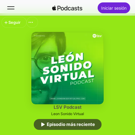
Iniciar sesión
Seguir
Buscar
Inicio
Novedades
Lo más escuchado
LSV Podcast
Leon Sonido Virtual
Episodio más reciente