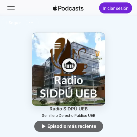
Iniciar sesión
Seguir
Buscar
Inicio
Novedades
Lo más escuchado
Radio SIDPÚ UEB
Semillero Derecho Público UEB
Episodio más reciente