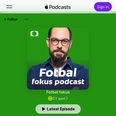
Sign In
Follow
Search
Home
New
Top Charts
Fotbal fokus
ČT sport
Latest Episode