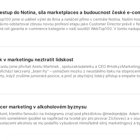
řestup do Notina, síla marketplaces a budoucnost české e-c
bTop100 jsme si uděleli výlet do Brna a natáčeli přímo v centrále Notina. Naším
vno odstartoval zbrusu novou profesní etapu jako Customer Director právě v Noti
rá roli garanta e-commerce kategorie v naší soutěži WebTop100. V tomto nadupan
 Shopsysu do role Customer Directora v Notinu a dostat hlas zákazníka do centra
i očekávání zákazníků. Proč to budou mít klasičtí přeprodejci velmi těžké a bud
vaha inovovat. Jak funguje geografická expanze a revoluční služba Notino Part
í podceňování lokálních specifik na straně druhé.AI jako šance pro menší hráč
ntů a proč se digitální agentury musí změnit v expertní partnery.---Platformu W
á za mediální podpory magazínu Marketing Journal - https://www.focus-age.cz
 v marketingu neztratit lidskost
stu jsme přivítali Anetu Martinek , spoluzakladatelku a CEO #HolkyzMarketingu. 
o přichází takzvaný „brain fry“ – usmažení mozku z neustálého tlaku na stoprocen
y, když zrušíme juniorské pozice, a proč je obyčejný lidský přístup a empatie t
én „brain fry“: Proč nám AI bere prostor pro kognitivní odpočinek a jak si zdrav
tu nejnudnější mravenčí práci dnes zastane stroj.Vzpoura proti dokonalosti: Pro
kutečného člověka.AI alergie: Proč instantní obsah plný smajlíků a raketek na Lin
si klienti rádi připlatí za empatii a reálné zkušenosti spíše než za levnou práci 
erpas.cz---podcast WebTop100 vzniká s mediální podporou magazínu https://ww
e digitálních projektů https://www.webtop100.cz
ncer marketing v alkoholovém byznysu
ml, kterého fanoušci na Instagramu znají pod přezdívkou @medojedpije. Adam m
vním someliérem (podílel se například na tvorbě piv pro pivovar Zichovec) a v so
gustacemi alkoholu se mu podařilo vybudovat mimořádně silný marketingový a by
ká?V rozhovoru se dozvíte:- Proč autentický a uvolněný styl funguje na sociální
dosahu a přísnou regulací, protože alkohol je na platformách velmi citlivé téma.
lu na byznysové výsledky @lihovarek a proč je jeho kanál tak efektivní v rámc