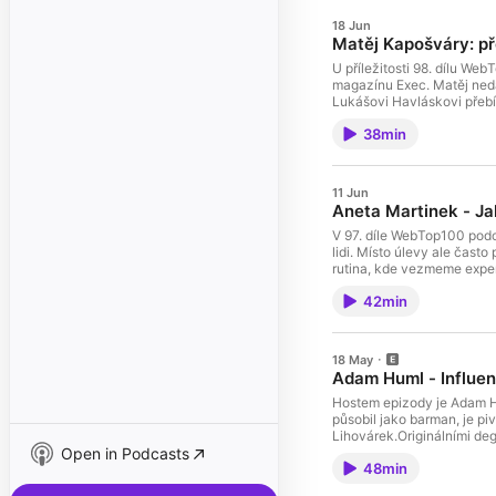
18 Jun
Matěj Kapošváry: p
U příležitosti 98. dílu We
magazínu Exec. Matěj nedá
Lukášovi Havláskovi přebí
přejít po letech z vedení
38min
tržiště mění pravidla hry 
posedlost zákazníkem a od
na straně jedné a absurdn
technologický náskok giga
11 Jun
-podcast WebTop100 vznik
Aneta Martinek - Jak
V 97. díle WebTop100 podca
lidi. Místo úlevy ale čast
rutina, kde vezmeme expert
společně rozebíráme: Fenom
42min
hlubokou expertízou, když 
zpět obyčejné e-maily od s
Jak si obhájit cenu a proč 
agentura https://wwww.sh
18 May
aktuálního ročníku soutěž
Adam Huml - Influe
Hostem epizody je Adam Hu
působil jako barman, je pi
Lihovárek.Originálními de
Open in Podcasts
specifickém segmentu potý
48min
tvůrci perou s omezováním 
značek- Vliv Adamova kaná