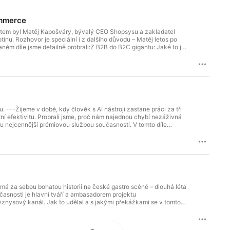
ommerce
 hostem byl Matěj Kapošváry, bývalý CEO Shopsysu a zakladatel
nu. Rozhovor je speciální i z dalšího důvodu – Matěj letos po
ém díle jsme detailně probrali:Z B2B do B2C gigantu: Jaké to je
 celoevropského rozhodování.Drtivý tlak marketplaces: Zahraniční
oucnost patří D2C značkám?Notino jako vzor úspěchu: Absolutní
ner.Chyby při expanzi e-shopů: Zbytečná paralýza z analýz trhu
e: Jak umělá inteligence pomůže menším e-shopům dohnat
ebTop100 vám přináší digitální agentura https://www.sherpas.cz--
/m-journal/
---Žijeme v době, kdy člověk s AI nástroji zastane práci za tři
tní efektivitu. Probrali jsme, proč nám najednou chybí nezáživná
ou nejcennější prémiovou službou současnosti. V tomto díle
ě nastavit workflow.Konec juniorů: Kde vyrostou budoucí senioři s
č abonenti České filharmonie bojkotovali automatizaci a chtěli
kedInu spolehlivě zabíjí váš profesní kredit.Trh dvou rychlostí:
AI generalistů.---platformu WebTop100 vám přináší digitální
w.focus-age.cz/m-journal/---přihlašujte své projekty do
á za sebou bohatou historii na české gastro scéně – dlouhá léta
učasnosti je hlavní tváří a ambasadorem projektu
znysový kanál. Jak to udělal a s jakými překážkami se v tomto
ch sítích často lépe než dokonale uhlazené profily.- Jak se
- O vlivu na kulturu pití v ČR a komunikačním pokrytectví velkých
i B2B linky- Jaká jsou specifika online prodeje prémiových