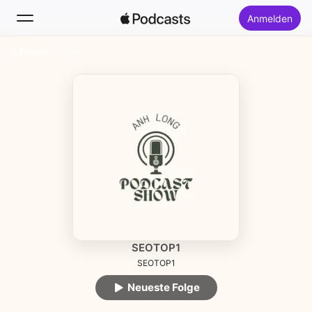
Anmelden
Folgen
Suchen
Startseite
Neu
Top-Charts
SEOTOP1
SEOTOP1
Neueste Folge