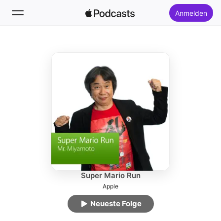
Anmelden
Folgen
Suchen
Startseite
Neu
Top-Charts
Super Mario Run
Apple
Neueste Folge