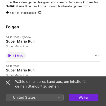
Join the video game designer and creator famously known for 
Super Mario Bros. and other iconic Nintendo games for an 
MEHR
insightful chat on the making of Super Mario Run. He'll be in 
4,6 (11)
Videospiele
conversation with TV personality Katie Linendoll to share the 
importance of fun and the inspiration behind the gameplay.
Folgen
09.12.2016
·
Video
Super Mario Run
Super Mario Run
41 Min.
09.12.2016
Super Mario Run
Super Mario Run
Wähle ein anderes Land aus, um Inhalte für
41 Min.
deinen Standort zu sehen
United States
Weiter
2 Folgen