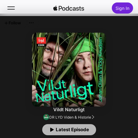
Sign In
Follow
Search
Home
New
Top Charts
Vildt Naturligt
DR LYD Viden & Historie
Latest Episode