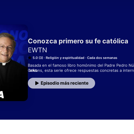
Conozca primero su fe católica
EWTN
5.0 (3)
Religión y espiritualidad
Cada dos semanas
Basada en el famoso libro homónimo del Padre Pedro Núñ
Orleans, esta serie ofrece respuestas concretas a interr
MÁS
que plantean los fieles que se comunican con la produc
Episodio más reciente