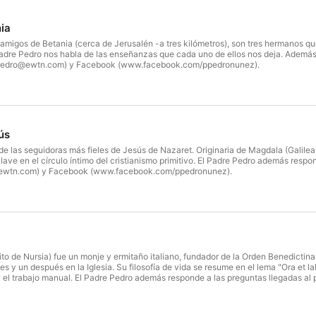
ia
 amigos de Betania (cerca de Jerusalén -a tres kilómetros), son tres hermanos q
Padre Pedro nos habla de las enseñanzas que cada uno de ellos nos deja. Además,
repedro@ewtn.com) y Facebook (www.facebook.com/ppedronunez).
ús
 las seguidoras más fieles de Jesús de Nazaret. Originaria de Magdala (Galilea),
lave en el círculo íntimo del cristianismo primitivo. El Padre Pedro además respo
@ewtn.com) y Facebook (www.facebook.com/ppedronunez).
o de Nursia) fue un monje y ermitaño italiano, fundador de la Orden Benedictina 
 y un después en la Iglesia. Su filosofía de vida se resume en el lema "Ora et lab
l y el trabajo manual. El Padre Pedro además responde a las preguntas llegadas al 
y Facebook(www.facebook.com/ppedronunez).