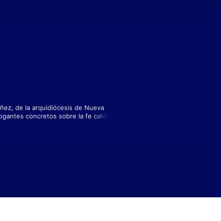
ez, de la arquidiócesis de Nueva 
ogantes concretos sobre la fe católica 
ción del programa.