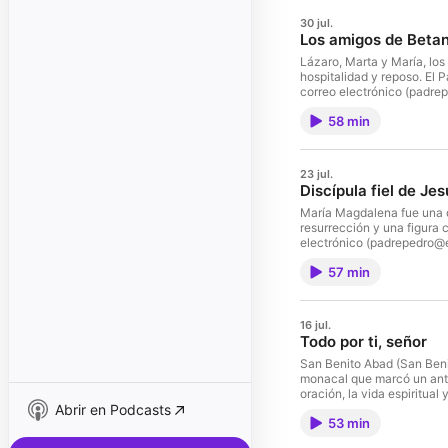
30 jul.
Los amigos de Betan
Lázaro, Marta y María, los
hospitalidad y reposo. El 
correo electrónico (pad
58 min
23 jul.
Discípula fiel de Jes
María Magdalena fue una de
resurrección y una figura c
electrónico (padrepedro
57 min
16 jul.
Todo por ti, señor
San Benito Abad (San Benit
monacal que marcó un antes
oración, la vida espiritua
Abrir en Podcasts
(padrepedro@ewtn.com) 
53 min