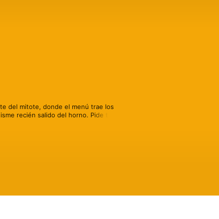
e del mitote, donde el menú trae los 
sme recién salido del horno. Pide tu 
ast. See acast.com/privacy for more 