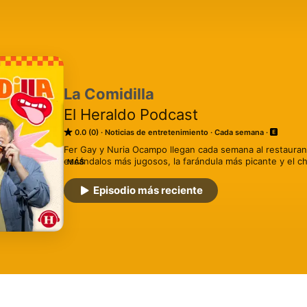
La Comidilla
El Heraldo Podcast
0.0 (0)
Noticias de entretenimiento
Cada semana
Fer Gay y Nuria Ocampo llegan cada semana al restaurant
escándalos más jugosos, la farándula más picante y el chi
MÁS
mesa… y prepárate para el platillo del día.  Hosted on Ac
information.
Episodio más reciente