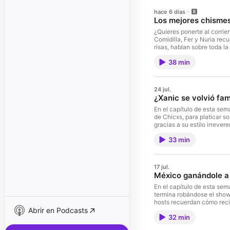
hace 6 días
Los mejores chisme
¿Quieres ponerte al corri
Comidilla, Fer y Nuria rec
risas, hablan sobre toda l
vuelto icónos después de 
38 min
information.
24 jul.
¿Xanic se volvió fam
En el capítulo de esta se
de Chicxs, para platicar s
gracias a su estilo irrever
anécdotas más insólitas de
33 min
de los chismes que más le han 
See acast.com/privacy for
17 jul.
México ganándole a 
En el capítulo de esta se
termina robándose el show 
hosts recuerdan cómo recib
Abrir en Podcasts
tradiciones improvisadas, 
32 min
Entre anécdotas y mucho hu
que los mexicanos conviert