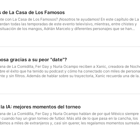
s de La Casa de Los Famosos
ente con La Casa de Los Famosos? ¡Nosotros te ayudamos! En este capítulo de La
uerdan todas las temporadas de este evento televisivo, mientras, entre chistes y
a situación de los mangos, Adrián Marcelo y diferentes personajes que se han
su tiempo en este reality show. Hosted on Acast. See acast.com/privacy for more
osa gracias a su peor "date"?
mana de La Comidilla, Fer Gay y Nuria Ocampo reciben a Xanic, creadora de Noch
obre el éxito que ha tenido su podcast y cómo ha conectado con miles de person
ente y sin filtros. Además de hablar sobre su trayectoria, Xanic recuerda una de la
 su vida: la vez que fue atropellada y no se le salieron los zapatos. Además habl
gustado recientemente y conspiraciones divertidísimas. Hosted on Acast.
 more information.
la IA: mejores momentos del torneo
mana de La Comidilla, Fer Gay y Nuria Ocampo hablan de por qué México siempre
cuando hay un gran torneo de futbol. Más allá de lo que pasa en la cancha, los
imos a miles de extranjeros y, casi sin querer, les regalamos momentos surreale
amistades, fiestas, comida, memes y recuerdos que difícilmente van a olvidar.
mor, el episodio celebra todo eso que hace tan especial al país: la forma en la
en cualquier evento en una experiencia inolvidable. Porque si algo queda claro