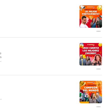
e
as
s
a
s,