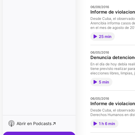
06/09/2016
Informe de violacio
Desde Cuba, el observad
Arencibia informa casos de
en el mes de agosto de 20
25 min
06/05/2016
Denuncia detencion
En el día de hoy debía rea
tiene previsto realizar par
elecciones libres, limpias
regular del Grupo Gestor a 
5 min
frustrar el encuentro. Fue
Patriótica de Cuba, Boris 
Espinoza, del Frente Antit
de la Plataforma Femenina
06/05/2016
reporteros de la Agencia H
Informe de violacio
http://observacuba.org/d
Desde Cuba, el observado
Derechos Humanos en distin
Abrir en Podcasts
1 h 6 min