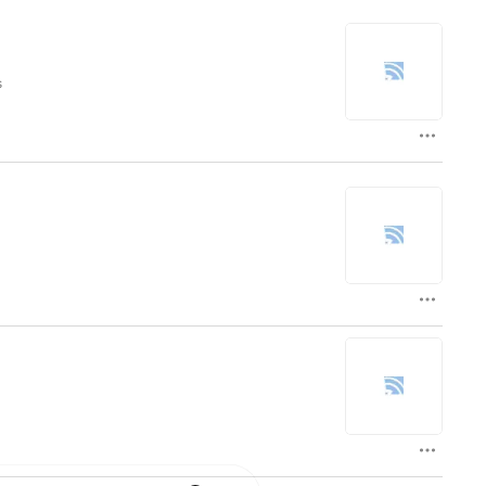
s
n
,