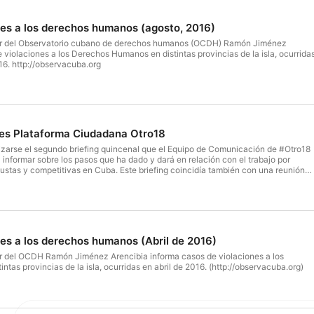
nes a los derechos humanos (agosto, 2016)
or del Observatorio cubano de derechos humanos (OCDH) Ramón Jiménez
 violaciones a los Derechos Humanos en distintas provincias de la isla, ocurrida
16. http://observacuba.org
es Plataforma Ciudadana Otro18
lizarse el segundo briefing quincenal que el Equipo de Comunicación de #Otro18
a informar sobre los pasos que ha dado y dará en relación con el trabajo por
, justas y competitivas en Cuba. Este briefing coincidía también con una reunión
la que asistirían sus integrantes. Por segunda vez, la policía política intentó
ron detenidos los miembros del Grupo Gestor Carlos Amel Oliva Torres, de la Unió
González Arenas, periodista independiente y activista político, y Rolando Ferrer
otalitario Unido, y del Equipo de Abogados de #Otro18, y Eroisis González Suárez
 Nuevo País, quien ya fue liberada. Presumimos fueron detenidos también dos
ablemos Press que acudían a cubrir el encuentro. [ Continuar leyendo en
nes a los derechos humanos (Abril de 2016)
enuncia-plataforma-ciudadana-otro18-detenciones-en-cuba/ ]
r del OCDH Ramón Jiménez Arencibia informa casos de violaciones a los
tas provincias de la isla, ocurridas en abril de 2016. (http://observacuba.org)